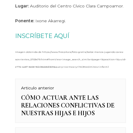
Lugar:
Auditorio del Centro Cívico Clara Campoamor.
Ponente:
Ixone Akarregi.
INSCRÍBETE AQUÍ
Imagen obtenida de https://www.freepik.es/foto-gratis/bebe-manos-jugando-caras-
sonrientes_5703479.htm#fromView=image_search_similar&page=1&position=1&uuid=853ec
e776-4a87-8a58-9dc08a68d069&query=normas+y+l%C3%ADmites+infantil
Navegación
Articulo anterior
CÓMO ACTUAR ANTE LAS
Previous
de
RELACIONES CONFLICTIVAS DE
post:
NUESTRAS HIJAS E HIJOS
entradas