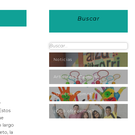
Buscar
Noticias
Artículos y Opinión
¿Quiénes Somos?
y
Estos
¿Qué ofrecemos?
ue
 largo
eto, la