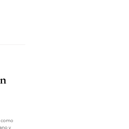
ón
os como
rano y