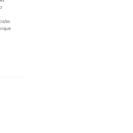
o
os/as
orque