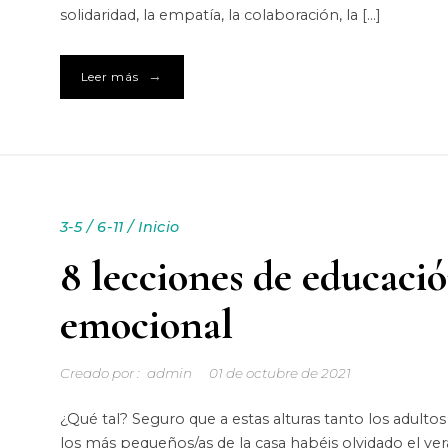
solidaridad, la empatía, la colaboración, la […]
→
Leer más
3-5
/
6-11
/
Inicio
8 lecciones de educaci
emocional
Creado por :
admin
01 de octubre de 2021
¿Qué tal? Seguro que a estas alturas tanto los adult
los más pequeños/as de la casa habéis olvidado el ve