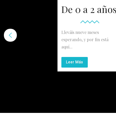
De 0 a 2 año
Lleváis nueve meses
esperando, y por fin está
aquí...
Leer Más