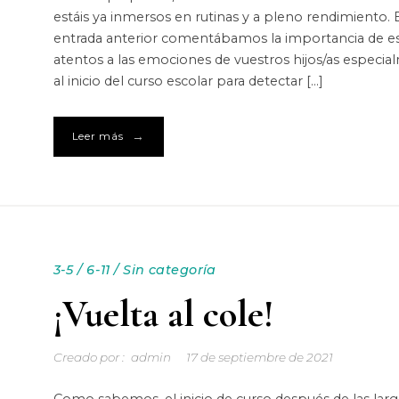
estáis ya inmersos en rutinas y a pleno rendimiento. 
entrada anterior comentábamos la importancia de es
atentos a las emociones de vuestros hijos/as especi
al inicio del curso escolar para detectar […]
→
Leer más
3-5
/
6-11
/
Sin categoría
¡Vuelta al cole!
Creado por :
admin
17 de septiembre de 2021
Como sabemos, el inicio de curso después de las larg