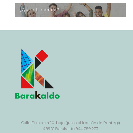
¿Qué ofrecemos?
Calle Etxatxu nº10, bajo (junto al frontón de Rontegi)
48901 Barakaldo 944 789 273