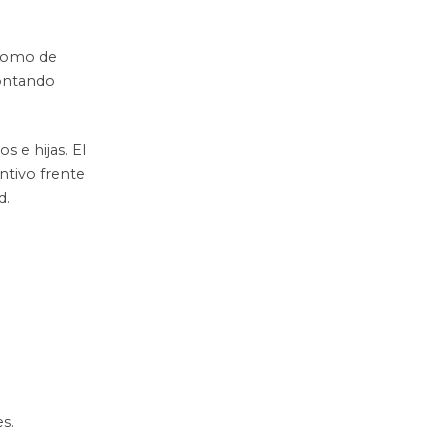
 como de
Contando
 e hijas. El
ntivo frente
d.
s.