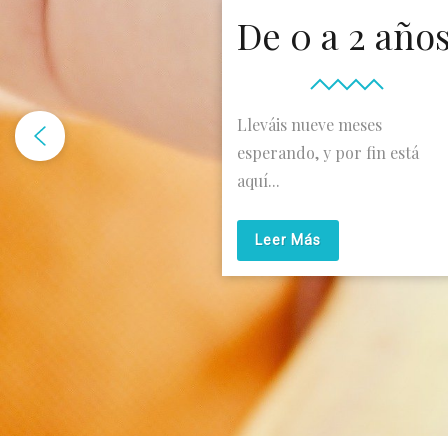
De 0 a 2 año
Lleváis nueve meses
esperando, y por fin está
aquí...
Leer Más