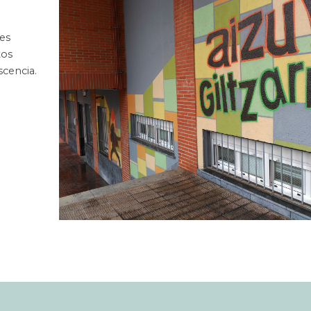
nes
tos
scencia.