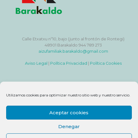
Calle Etxatxu nº10, bajo (junto al frontón de Rontegi)
48901 Barakaldo 944 789 273
aizufamiliak.barakaldo@gmail.com
Aviso Legal
|
Política Privacidad
|
Política Cookies
Utilizamos cookies para optimizar nuestro sitio web y nuestro servicio.
Aceptar cookies
Denegar