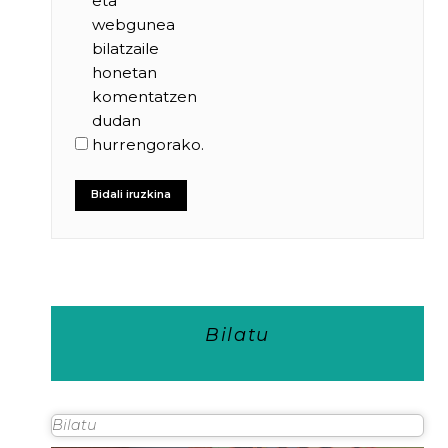
eta
webgunea
bilatzaile
honetan
komentatzen
dudan
hurrengorako.
Bilatu