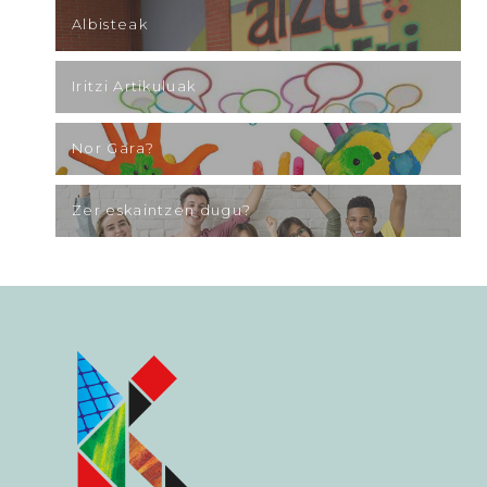
Albisteak
Iritzi Artikuluak
Nor Gara?
Zer eskaintzen dugu?