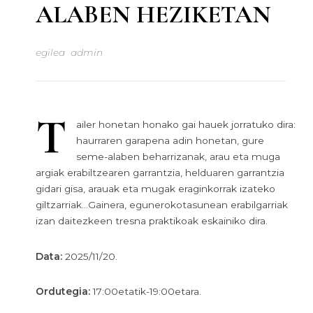
ALABEN HEZIKETAN
egilea
admin
T
ailer honetan honako gai hauek jorratuko dira:
haurraren garapena adin honetan, gure
seme-alaben beharrizanak, arau eta muga
argiak erabiltzearen garrantzia, helduaren garrantzia
gidari gisa, arauak eta mugak eraginkorrak izateko
giltzarriak…Gainera, egunerokotasunean erabilgarriak
izan daitezkeen tresna praktikoak eskainiko dira.
Data:
2025/11/20.
Ordutegia:
17:00etatik-19:00etara.