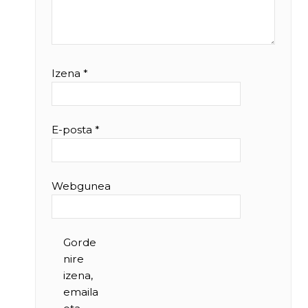
Izena
*
E-posta
*
Webgunea
Gorde
nire
izena,
emaila