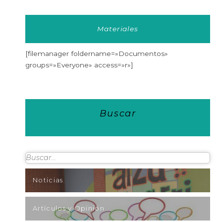
Materiales
[filemanager foldername=»Documentos»
groups=»Everyone» access=»r»]
Buscar
Noticias
Artículos y Opinión