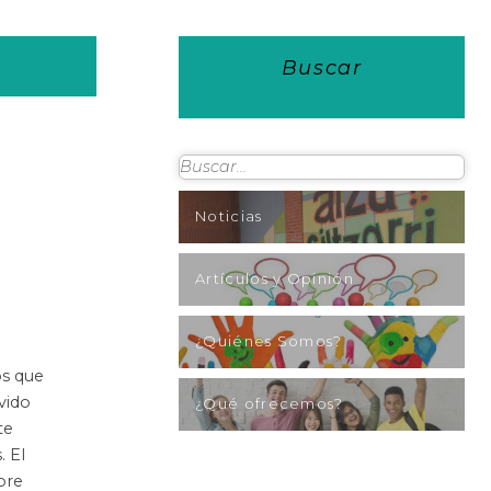
Buscar
Noticias
Artículos y Opinión
¿Quiénes Somos?
os que
vido
¿Qué ofrecemos?
te
. El
bre