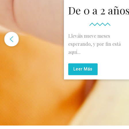
De 0 a 2 año
Lleváis nueve meses
esperando, y por fin está
aquí...
Leer Más