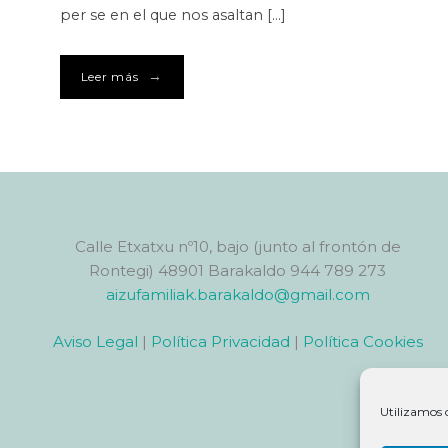
per se en el que nos asaltan […]
→
Leer más
Calle Etxatxu nº10, bajo (junto al frontón de
Rontegi) 48901 Barakaldo 944 789 273
aizufamiliak.barakaldo@gmail.com
Aviso Legal
|
Política Privacidad
|
Política Cookies
Utilizamos 