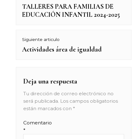
TALLERES PARA FAMILIAS DE
Previous
de
EDUCACIÓN INFANTIL 2024-2025
post:
entradas
Siguiente articulo
Actividades área de igualdad
Next
post:
Deja una respuesta
Tu dirección de correo electrónico no
será publicada.
Los campos obligatorios
están marcados con
*
Comentario
*