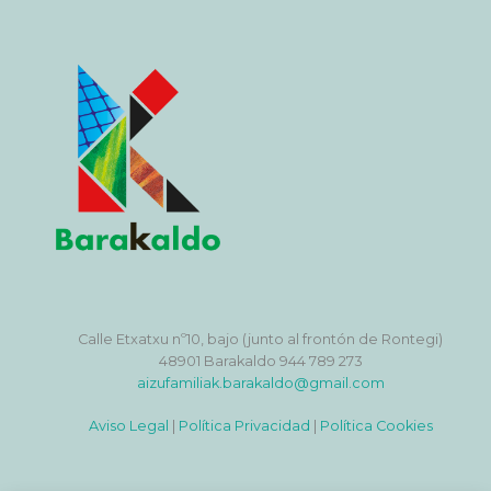
Calle Etxatxu nº10, bajo (junto al frontón de Rontegi)
48901 Barakaldo 944 789 273
aizufamiliak.barakaldo@gmail.com
Aviso Legal
|
Política Privacidad
|
Política Cookies