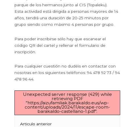
parque de los hermanos junto al CIS (Topaleku).
Esta actividad está dirigida a personas mayores de 14
años, tendrá una duración de 20-25 minutos por
grupo siendo como máximo 4 personas por grupo.
Para poder inscribirse sólo hay que escanear el
código QR del cartel y rellenar el formulario de
inscripción.
Para cualquier cuestión no dudéis en contactar con
nosotras en los siguientes teléfonos: 94 478 92 73 / 94
478 96 44.
Unexpected server response (429) while
retrieving PDF
"https://aizufamiliak.barakaldo.eus/wp-
content/uploads/2024/11/escape-room-
barakaldo-castellano-1.pdf".
Navegación
Articulo anterior