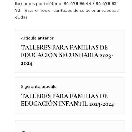
llamarnos por teléfono:
94 478 96 44 / 94 478 92
73
. ¡Estaremos encantados de solucionar vuestras
dudas!
Navegación
Articulo anterior
TALLERES PARA FAMILIAS DE
Previous
de
EDUCACIÓN SECUNDARIA 2023-
post:
2024
entradas
Siguiente articulo
TALLERES PARA FAMILIAS DE
Next
EDUCACIÓN INFANTIL 2023-2024
post: