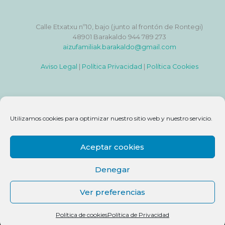
Calle Etxatxu nº10, bajo (junto al frontón de Rontegi)
48901 Barakaldo 944 789 273
aizufamiliak.barakaldo@gmail.com
Aviso Legal
|
Política Privacidad
|
Política Cookies
Utilizamos cookies para optimizar nuestro sitio web y nuestro servicio.
Aceptar cookies
Denegar
Ver preferencias
COPYRIGHT © AYUNTAMIENTO DE BARAKALDO 2021
TODOS LOS DERECHOS RESERVADOS
Política de cookies
Política de Privacidad