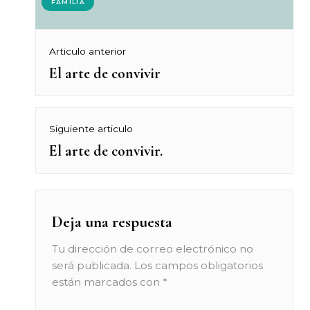
FAMILIA
Navegación
Articulo anterior
El arte de convivir
Previous
de
post:
entradas
Siguiente articulo
El arte de convivir.
Next
post:
Deja una respuesta
Tu dirección de correo electrónico no
será publicada.
Los campos obligatorios
están marcados con
*