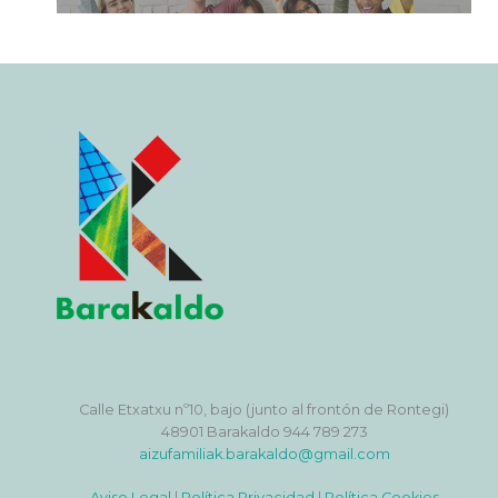
Calle Etxatxu nº10, bajo (junto al frontón de Rontegi)
48901 Barakaldo 944 789 273
aizufamiliak.barakaldo@gmail.com
Aviso Legal
|
Política Privacidad
|
Política Cookies