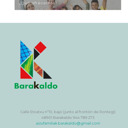
¿Qué ofrecemos?
Calle Etxatxu nº10, bajo (junto al frontón de Rontegi)
48901 Barakaldo 944 789 273
aizufamiliak.barakaldo@gmail.com