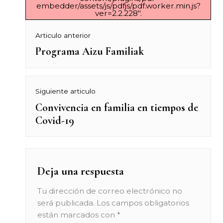
embedder/assets/js/pdfjs/pdf.worker.min.js?
ver=2.2.228".
Navegación
Articulo anterior
Programa Aizu Familiak
Previous
de
post:
entradas
Siguiente articulo
Convivencia en familia en tiempos de
Next
Covid-19
post:
Deja una respuesta
Tu dirección de correo electrónico no
será publicada.
Los campos obligatorios
están marcados con
*