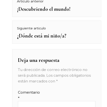
Navegación
Articulo anterior
¡Descubriendo el mundo!
Previous
de
post:
entradas
Siguiente articulo
¿Dónde está mi niño/a?
Next
post:
Deja una respuesta
Tu dirección de correo electrónico no
será publicada.
Los campos obligatorios
están marcados con
*
Comentario
*