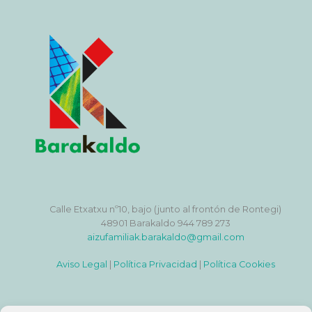
Calle Etxatxu nº10, bajo (junto al frontón de Rontegi)
48901 Barakaldo 944 789 273
aizufamiliak.barakaldo@gmail.com
Aviso Legal
|
Política Privacidad
|
Política Cookies