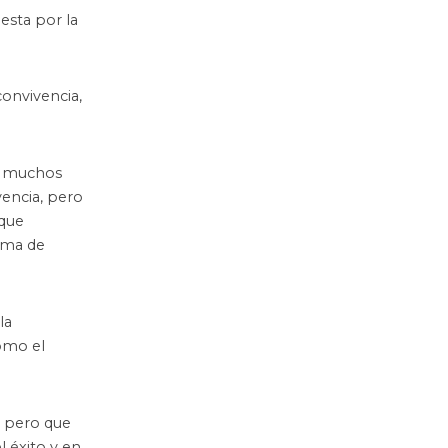
esta por la
convivencia,
ay muchos
vencia, pero
 que
lima de
la
como el
, pero que
el éxito y en