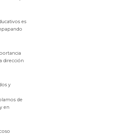
ducativos es
 empapando
mportancia
a dirección
dos y
ablamos de
 y en
acoso