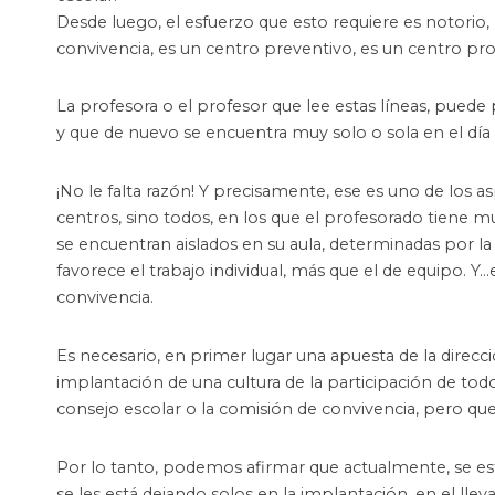
Desde luego, el esfuerzo que esto requiere es notorio,
convivencia, es un centro preventivo, es un centro pr
La profesora o el profesor que lee estas líneas, puede
y que de nuevo se encuentra muy solo o sola en el día a
¡No le falta razón! Y precisamente, ese es uno de lo
centros, sino todos, en los que el profesorado tiene m
se encuentran aislados en su aula, determinadas por la
favorece el trabajo individual, más que el de equipo. 
convivencia.
Es necesario, en primer lugar una apuesta de la direc
implantación de una cultura de la participación de to
consejo escolar o la comisión de convivencia, pero que
Por lo tanto, podemos afirmar que actualmente, se es
se les está dejando solos en la implantación, en el llevar