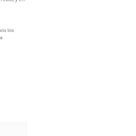
n
os los
 a