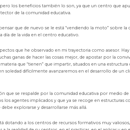
 pero los beneficios también lo son, ya que un centro que apu
otector de la comunidad educativa.
 pensar que de nuevo se le está “vendiendo la moto” sobre la 
 día de la vida en el centro educativo.
s aspectos que he observado en mi trayectoria como asesor. H
uchas ganas de hacer las cosas mejor, de apostar por la convi
 materia que “tienen” que impartir, situados en una estructura
Y…en soledad difícilmente avanzaremos en el desarrollo de un c
ción que se respalde por la comunidad educativa por medio de 
dos los agentes implicados y que ya se recoge en estructuras 
 debe explorarse y desarrollarse más allá.
tá dotando a los centros de recursos formativos muy valiosos
 a la realidad de su centros, en el practicar, en el aplicar y en 