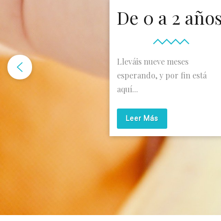
De 0 a 2 año
Lleváis nueve meses
esperando, y por fin está
aquí...
Leer Más