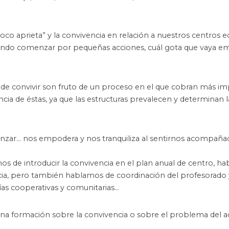
co aprieta” y la convivencia en relación a nuestros centros e
biendo comenzar por pequeñas acciones, cuál gota que vaya
ón de convivir son fruto de un proceso en el que cobran más i
ncia de éstas, ya que las estructuras prevalecen y determinan l
anzar… nos empodera y nos tranquiliza al sentirnos acompaña
s de introducir la convivencia en el plan anual de centro, h
ncia, pero también hablamos de coordinación del profesorado
ías cooperativas y comunitarias…
 una formación sobre la convivencia o sobre el problema del 