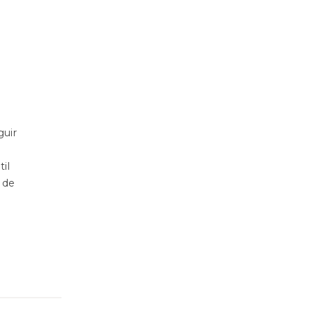
guir
il
 de