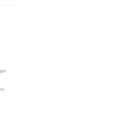
guir
ómo