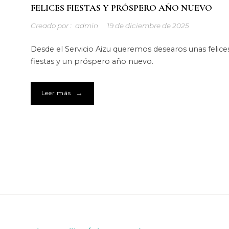
FELICES FIESTAS Y PRÓSPERO AÑO NUEVO
Creado por :
admin
19 de diciembre de 2025
Desde el Servicio Aizu queremos desearos unas felice
fiestas y un próspero año nuevo.
→
Leer más