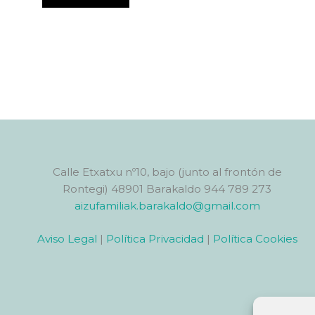
Calle Etxatxu nº10, bajo (junto al frontón de
Rontegi) 48901 Barakaldo 944 789 273
aizufamiliak.barakaldo@gmail.com
Aviso Legal
|
Política Privacidad
|
Política Cookies