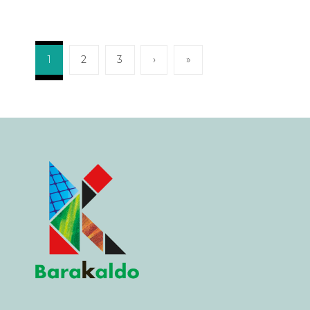
1
2
3
›
»