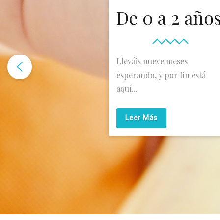
De 0 a 2 año
Lleváis nueve meses
esperando, y por fin está
aquí...
Leer Más