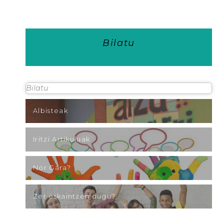
Bilatu
Albisteak
Iritzi Artikuluak
Nor Gara?
Zer eskaintzen dugu?