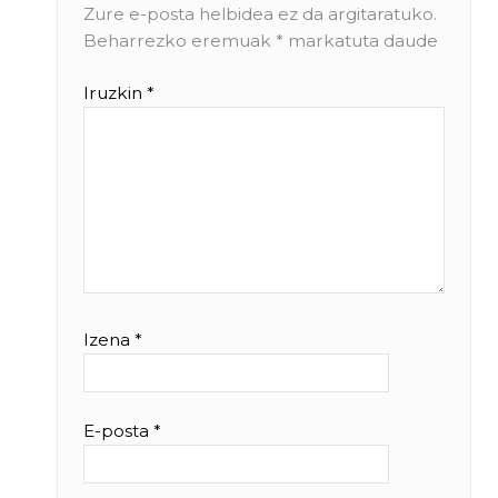
Zure e-posta helbidea ez da argitaratuko.
Beharrezko eremuak
*
markatuta daude
Iruzkin
*
Izena
*
E-posta
*