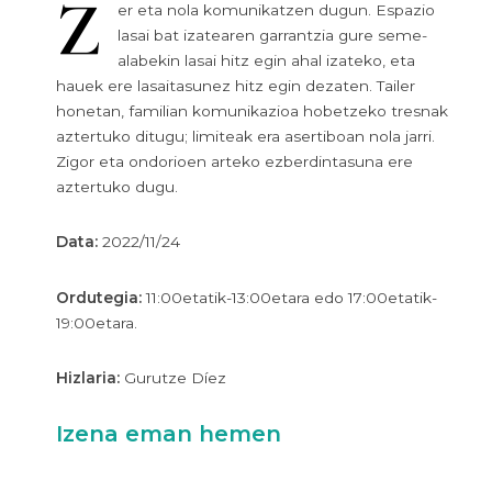
Z
er eta nola komunikatzen dugun. Espazio
lasai bat izatearen garrantzia gure seme-
alabekin lasai hitz egin ahal izateko, eta
hauek ere lasaitasunez hitz egin dezaten. Tailer
honetan, familian komunikazioa hobetzeko tresnak
aztertuko ditugu; limiteak era asertiboan nola jarri.
Zigor eta ondorioen arteko ezberdintasuna ere
aztertuko dugu.
Data:
2022/11/24
Ordutegia:
11:00etatik-13:00etara edo 17:00etatik-
19:00etara.
Hizlaria:
Gurutze Díez
Izena eman hemen