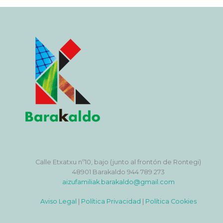
Calle Etxatxu nº10, bajo (junto al frontón de Rontegi)
48901 Barakaldo 944 789 273
aizufamiliak.barakaldo@gmail.com
Aviso Legal
|
Política Privacidad
|
Política Cookies