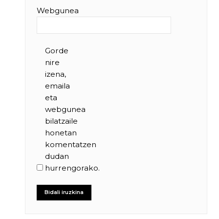
Webgunea
Gorde
nire
izena,
emaila
eta
webgunea
bilatzaile
honetan
komentatzen
dudan
hurrengorako.