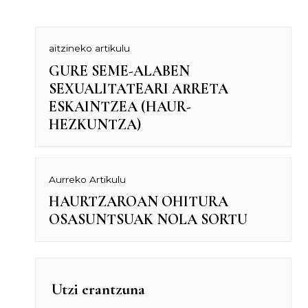
Bidalketetan
aitzineko artikulu
GURE SEME-ALABEN
Previous
zehar
SEXUALITATEARI ARRETA
post:
ESKAINTZEA (HAUR-
nabigatu
HEZKUNTZA)
Aurreko Artikulu
HAURTZAROAN OHITURA
Next
OSASUNTSUAK NOLA SORTU
post:
Utzi erantzuna