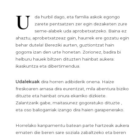
U
da hurbil dago, eta familia askok egongo
zarete pentsatzen zer egin dezaketen zure
seme-alabek uda aprobetxatzeko. Baina ez
ahaztu, aprobetxatzeaz gain, haurrek ere gozatu egin
behar dutela! Bereziki aurten, guztiontzat hain
gogorra izan den urte honetan. Zorionez, badira bi
helburu hauek biltzen dituzten hainbat aukera:
ikaskuntza eta dibertimendua.
Udalekuak
dira horren adibiderik onena. Haize
freskoaren arnasa dira eurentzat, mila abentura biziko
dituzte eta hainbat onura ekarriko dizkiete.
Zalantzarik gabe, maitasunez gogoratuko dituzte ,
eta oso baliogarriak izango dira haien garapenerako.
Horrelako kanpamentu batean parte hartzeak aukera
ematen die beren sare soziala zabaltzeko eta beren