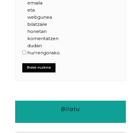
emaila
eta
webgunea
bilatzaile
honetan
komentatzen
dudan
hurrengorako.
Bilatu