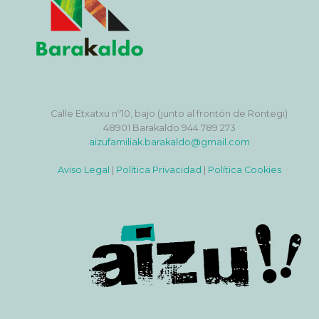
Calle Etxatxu nº10, bajo (junto al frontón de Rontegi)
48901 Barakaldo 944 789 273
aizufamiliak.barakaldo@gmail.com
Aviso Legal
|
Política Privacidad
|
Política Cookies