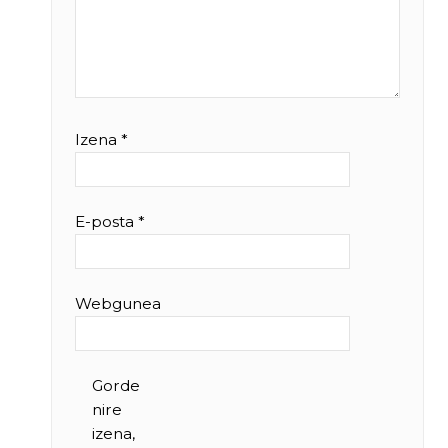
Izena
*
E-posta
*
Webgunea
Gorde
nire
izena,