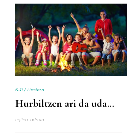
6-11
/
Hasiera
Hurbiltzen ari da uda…
egilea
admin