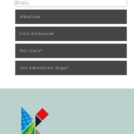
Albisteak
Iritzi Artikuluak
Nor Gara?
Zer eskaintzen dugu?