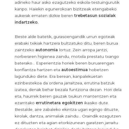
adineko haur asko ezagutzeko eskola-testuingurutik
kanpo. Haiekin egunerokoan bizitzeak etengabeko
aukerak ematen dizkie beren
trebetasun sozialak
indartzeko.
Beste alde batetik, gurasoengandik urrun egoteak
erabaki txikiak hartzera bultzatuko ditu, beren burua
zaintzeko
autonomia
lortuz. Zein arropa jantzi,
norberaren higienea zaindu, motxila prestatu txango
baterako… Esperientzia horiek beren buruarengan
konfiantza hartzen eta
autoestimua
hobetzen
lagunduko diete. Era berean, kanpalekuetan
ezinbestekoa da ordena jarraitzea, errutina batzuk
izatea, denak behar bezala funtziona dezan. Hori dela
eta, haurrek beren gauzak txukun mantentzen eta
ezarritako
errutinetara egokitzen
ikasiko dute.
Bestalde, aire zabaleko ekintza ugari egingo dituzte,
kirolak, dantza, animaliak zaindu… Oraindik ezagutzen
ez dituzten eta agian etorkizunean garatzen jarraitu