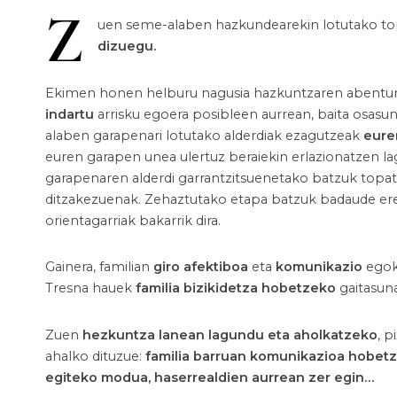
Z
uen seme-alaben hazkundearekin lotutako to
dizuegu.
Ekimen honen helburu nagusia hazkuntzaren abentura
indartu
arrisku egoera posibleen aurrean, baita osasu
alaben garapenari lotutako alderdiak ezagutzeak
eure
euren garapen unea ulertuz beraiekin erlazionatzen l
garapenaren alderdi garrantzitsuenetako batzuk topa
ditzakezuenak. Zehaztutako etapa batzuk badaude ere
orientagarriak bakarrik dira.
Gainera, familian
giro afektiboa
eta
komunikazio
egoki
Tresna hauek
familia bizikidetza hobetzeko
gaitasuna
Zuen
hezkuntza lanean lagundu eta aholkatzeko
, 
ahalko dituzue:
familia barruan komunikazioa hobet
egiteko modua, haserrealdien aurrean zer egin…