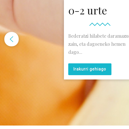
0-2 urte
Bederatzi hilabete daramazu
zain, eta dagoeneko hemen
dago...
Irakurri gehiago