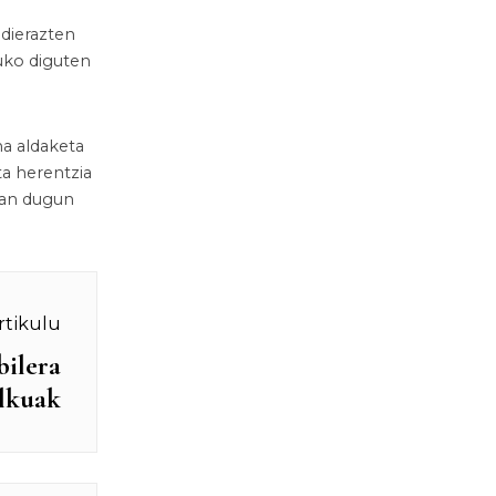
adierazten
duko diguten
na aldaketa
ta herentzia
ean dugun
rtikulu
bilera
olkuak