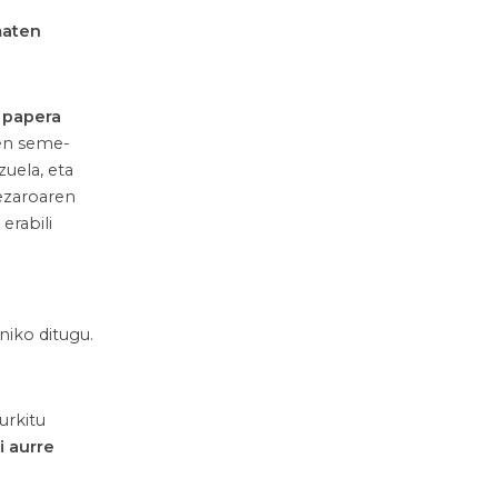
maten
 papera
uen seme-
uela, eta
bezaroaren
erabili
k
niko ditugu.
urkitu
i aurre