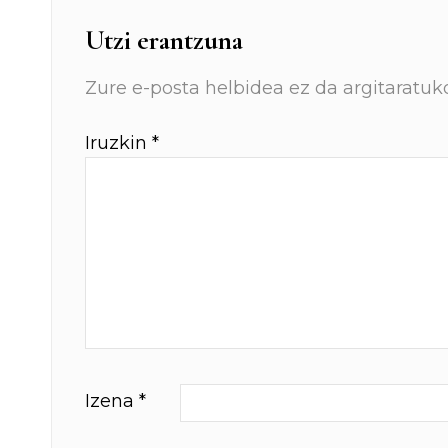
Utzi erantzuna
Zure e-posta helbidea ez da argitaratuko
Iruzkin
*
Izena
*