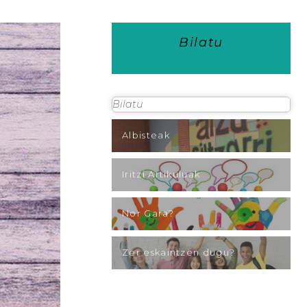
Bilatu
Albisteak
Iritzi Artikuluak
Nor Gara?
Zer eskaintzen dugu?