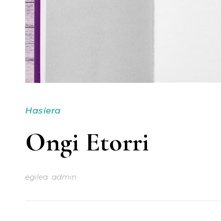
Hasiera
Ongi Etorri
egilea
admin