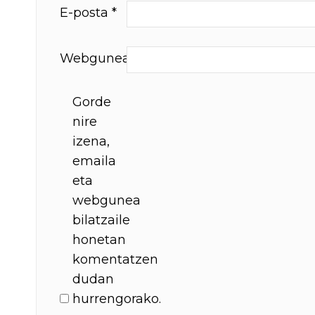
E-posta
*
Webgunea
Gorde
nire
izena,
emaila
eta
webgunea
bilatzaile
honetan
komentatzen
dudan
hurrengorako.