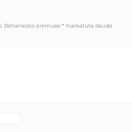
.
Beharrezko eremuak
*
markatuta daude