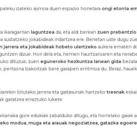
paleku izateko asmoa duen espazio honetara
ongi etorria e
 ikaragarrian
laguntzea
da, eta aldi berean
zuen prebentzio
na sustatzeko jokabideak indartzea ere. Benetan uste dugu z
n jarrera eta jokabideak hobeto ulertzeko
aukera ematen diz
aguntzen dizue. Hori dela eta, hemen haurtzaroaren eta nera
tuko dituzue, zuen
eguneroko hezkuntza lanean gida
bezala 
, pertsona bakoitzak bere garapen erritmoa du. Beraz, haue
arekin lotutako jarrera eta gaitasunak hartzeko
tresnak
eskai
k garatzea erraztuko lukete.
pixkanaka gure edukiak zabalduko ditugu, eta horrelako gaiak a
zeko modua, muga eta arauak negoziatzea, gatazka egoere