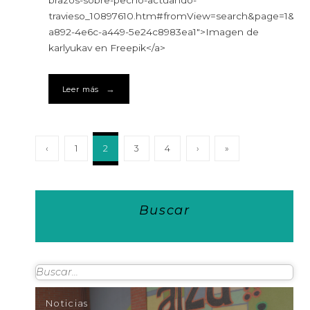
travieso_10897610.htm#fromView=search&page=1&pos
a892-4e6c-a449-5e24c8983ea1″>Imagen de
karlyukav en Freepik</a>
→
Leer más
‹
1
2
3
4
›
»
Buscar
Noticias