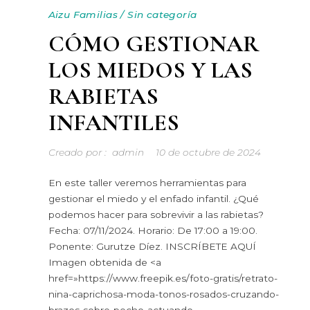
Aizu Familias
/
Sin categoría
CÓMO GESTIONAR
LOS MIEDOS Y LAS
RABIETAS
INFANTILES
Creado por :
admin
10 de octubre de 2024
En este taller veremos herramientas para
gestionar el miedo y el enfado infantil. ¿Qué
podemos hacer para sobrevivir a las rabietas?
Fecha: 07/11/2024. Horario: De 17:00 a 19:00.
Ponente: Gurutze Díez. INSCRÍBETE AQUÍ
Imagen obtenida de <a
href=»https://www.freepik.es/foto-gratis/retrato-
nina-caprichosa-moda-tonos-rosados-cruzando-
brazos-sobre-pecho-actuando-