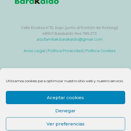
Calle Etxatxu nº10, bajo (junto al frontón de Rontegi)
48901 Barakaldo 944 789 273
aizufamiliak.barakaldo@gmail.com
Aviso Legal
|
Política Privacidad
|
Política Cookies
Utilizamos cookies para optimizar nuestro sitio web y nuestro servicio.
Aceptar cookies
Denegar
Ver preferencias
COPYRIGHT © AYUNTAMIENTO DE BARAKALDO 2021